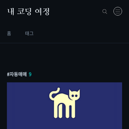
본문 바로가기
내 코딩 여정
홈
태그
자동매매
9