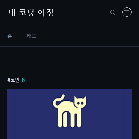
본문 바로가기
내 코딩 여정
홈
태그
코인
6