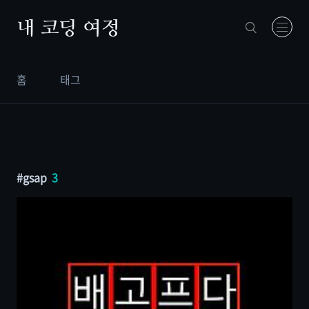
본문 바로가기
내 코딩 여정
홈
태그
gsap
3