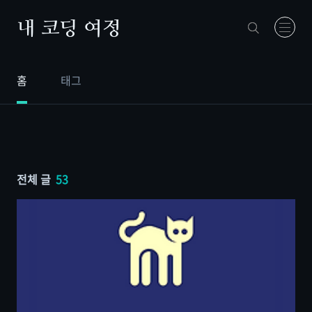
본문 바로가기
내 코딩 여정
홈
태그
전체 글
53