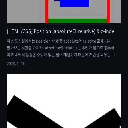
[HTML/CSS] Position (absolute와 relative) & z-index를 활용해 보자
이번 포스팅에서는 position 속성 중 absolute와 relative 값에 대해
알아보는 시간을 가지자. absolute와 relative는 우리가 앞으로 공부하
며 계속해서 등장할 수밖에 없는 필수 개념이기 때문에 개념을 외우는 것
보다 작동 메커니즘을 이해하는 것을 추천한다. 본격적으로 속성을 적용
2023. 5. 19.
해 보기 전에 우리가 알아야 할 것은 간단하다. position 속성을 이용해
문서상에서 요소를 배치하는 방법을 지정한다. left, right, top,
bottom 등의 속성을 이용하여 요소의 위치를 결정한다. z-index 속성
을 이용해 요소 간의 수직 위치를 지정할 수 있다. 먼저 absolute에 대해
알아보자 body { background-color: #999; } .paper-box { b..